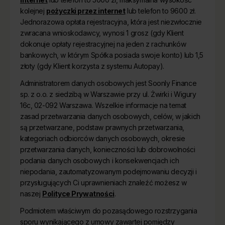
kolejnej
pożyczki przez internet
lub telefon to 9600 zł.
Jednorazowa opłata rejestracyjna, która jest niezwłocznie
zwracana wnioskodawcy, wynosi 1 grosz (gdy Klient
dokonuje opłaty rejestracyjnej na jeden z rachunków
bankowych, w którym Spółka posiada swoje konto) lub 1,5
złoty (gdy Klient korzysta z systemu Autopay).
Administratorem danych osobowych jest Soonly Finance
sp. z o.o. z siedzibą w Warszawie przy ul. Żwirki i Wigury
16c, 02-092 Warszawa. Wszelkie informacje na temat
zasad przetwarzania danych osobowych, celów, w jakich
są przetwarzane, podstaw prawnych przetwarzania,
kategoriach odbiorców danych osobowych, okresie
przetwarzania danych, konieczności lub dobrowolności
podania danych osobowych i konsekwencjach ich
niepodania, zautomatyzowanym podejmowaniu decyzji i
przysługujących Ci uprawnieniach znaleźć możesz w
naszej
Polityce Prywatności
.
Podmiotem właściwym do pozasądowego rozstrzygania
sporu wynikającego z umowy zawartej pomiędzy