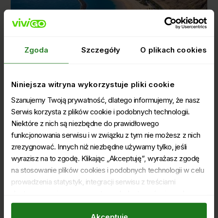
Zgoda
Szczegóły
O plikach cookies
Niniejsza witryna wykorzystuje pliki cookie
31.5.2023
Wyspy Kanaryjskie – którą wybrać?
Szanujemy Twoją prywatność, dlatego informujemy, że nasz
Mapki i wskazówki
Serwis korzysta z plików cookie i podobnych technologii.
Dowiedz się, co mają do zaoferowania Wyspy
Niektóre z nich są niezbędne do prawidłowego
Kanaryjskie i wybierz idealną destynację dla siebie. Dzięki
funkcjonowania serwisu i w związku z tym nie możesz z nich
naszym wskazówkom dokonasz dobrego wyboru.
zrezygnować. Innych niż niezbędne używamy tylko, jeśli
wyrazisz na to zgodę. Klikając „Akceptuję”, wyrażasz zgodę
na stosowanie plików cookies i podobnych technologii w celu
prowadzenia statystyk, integracji serwisu z treściami
dostarczanymi przez zewnętrznych dostawców i w celu
śledzenia Twojej aktywności dla potrzeb marketingowych, tj.
dla potrzeb wyboru i dostarczenia odpowiednich dla Ciebie
Akceptuję