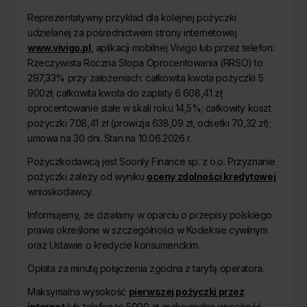
Reprezentatywny przykład dla kolejnej pożyczki
udzielanej za pośrednictwem strony internetowej
www.vivigo.pl
, aplikacji mobilnej Vivigo lub przez telefon:
Rzeczywista Roczna Stopa Oprocentowania (RRSO) to
297,33% przy założeniach: całkowita kwota pożyczki 5
900zł; całkowita kwota do zapłaty 6 608,41 zł;
oprocentowanie stałe w skali roku 14,5%; całkowity koszt
pożyczki 708,41 zł (prowizja 638,09 zł, odsetki 70,32 zł);
umowa na 30 dni. Stan na 10.06.2026 r.
Pożyczkodawcą jest Soonly Finance sp. z o.o. Przyznanie
pożyczki zależy od wyniku
oceny zdolności kredytowej
wnioskodawcy.
Informujemy, że działamy w oparciu o przepisy polskiego
prawa określone w szczególności w Kodeksie cywilnym
oraz Ustawie o kredycie konsumenckim.
Opłata za minutę połączenia zgodna z taryfą operatora.
Maksymalna wysokość
pierwszej pożyczki przez
internet
lub telefon to 5000 zł, maksymalna wysokość