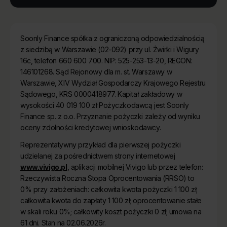
Soonly Finance spółka z ograniczoną odpowiedzialnością
z siedzibą w Warszawie (02-092) przy ul. Żwirki i Wigury
16c, telefon 660 600 700. NIP: 525-253-13-20, REGON:
146101268. Sąd Rejonowy dla m. st. Warszawy w
Warszawie, XIV Wydział Gospodarczy Krajowego Rejestru
Sądowego, KRS 0000418977. Kapitał zakładowy w
wysokości 40 019 100 zł Pożyczkodawcą jest Soonly
Finance sp. z o.o. Przyznanie pożyczki zależy od wyniku
oceny zdolności kredytowej wnioskodawcy.
Reprezentatywny przykład dla pierwszej pożyczki
udzielanej za pośrednictwem strony internetowej
www.vivigo.pl
, aplikacji mobilnej Vivigo lub przez telefon:
Rzeczywista Roczna Stopa Oprocentowania (RRSO) to
0% przy założeniach: całkowita kwota pożyczki 1 100 zł;
całkowita kwota do zapłaty 1 100 zł; oprocentowanie stałe
w skali roku 0%; całkowity koszt pożyczki 0 zł; umowa na
61 dni. Stan na 02.06.2026r.