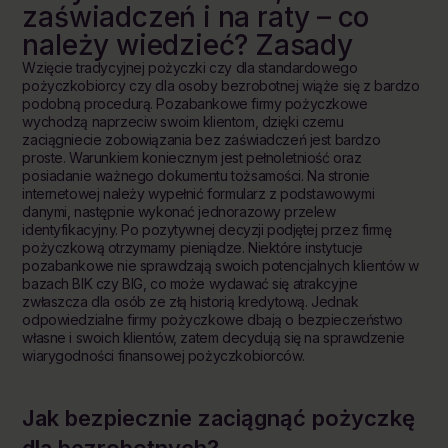
zaświadczeń i na raty – co
należy wiedzieć? Zasady
Wzięcie tradycyjnej pożyczki czy dla standardowego
pożyczkobiorcy czy dla osoby bezrobotnej wiąże się z bardzo
podobną procedurą. Pozabankowe firmy pożyczkowe
wychodzą naprzeciw swoim klientom, dzięki czemu
zaciągniecie zobowiązania bez zaświadczeń jest bardzo
proste. Warunkiem koniecznym jest pełnoletniość oraz
posiadanie ważnego dokumentu tożsamości. Na stronie
internetowej należy wypełnić formularz z podstawowymi
danymi, następnie wykonać jednorazowy przelew
identyfikacyjny. Po pozytywnej decyzji podjętej przez firmę
pożyczkową otrzymamy pieniądze. Niektóre instytucje
pozabankowe nie sprawdzają swoich potencjalnych klientów w
bazach BIK czy BIG, co może wydawać się atrakcyjne
zwłaszcza dla osób ze złą historią kredytową. Jednak
odpowiedzialne firmy pożyczkowe dbają o bezpieczeństwo
własne i swoich klientów, zatem decydują się na sprawdzenie
wiarygodności finansowej pożyczkobiorców.
Jak bezpiecznie
zaciągnąć
pożyczkę