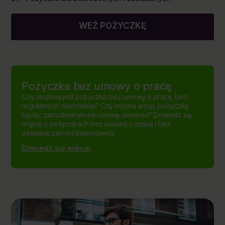
WEŹ POŻYCZKĘ
Pożyczka bez umowy o pracę
Czy możliwa jest pożyczka bez umowy o pracę, bez
regularnych dochodów? Czy można wziąć pożyczkę
będąc zatrudnionym na umowę zlecenie? Dowiedz się
więcej o pożyczkach bez umowy o pracę i bez
zaświadczeń od pracodawcy.
Dowiedz się więcej