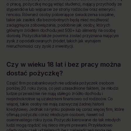
o pracę, pożyczkę mogą wziąć studenci, mający przychody ze
stypendiów lub wsparcie ze strony rodziców oraz emeryci i
renciści. Również osoby pobierające świadczenia socjalne,
takie jak zasiłek dla bezrobotnych będą mieć możliwość
zaciągnięcia zobowiązania, podobnie jak osoby, których
głównym źródłem dochodu jest 500+ lub alimenty na osobę
dorosłą. Pożyczka także powinna zostać przyznana mającym
zysk z opodatkowanych źródeł, takich jak wynajem
nieruchomości czy zyski z inwestycji.
Czy w wieku 18 lat i bez
pracy
można
dostać pożyczkę?
Część firm pozabankowych nie udziela pożyczek osobom
poniżej 20. roku życia, co jest uzasadnione faktem, że młodzi
ludzie przeważnie nie mają stałego źródło dochodu i
niejednokrotnie są uzależnieni finansowo od rodziców. Co
więcej, takie osoby nie mają zazwyczaj żadnej historii
kredytowej. Jednak na rynku pojawia się coraz więcej firm, które
oferują pożyczki coraz młodszym osobom, nawet od
osiemnastego roku życia. Pożyczki kierowane do tak młodych
ludzi mogą rządzić się nieco innymi prawami. Przykładowo
oferty pożyczek udzielanych bez zaświadczeń mogą nie