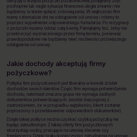
decyzję o wzięciu pożyczki pozabankowej podjęliśmy zbyt
pochopnie lub nagle sytuacja finansowa uległa zmianie i nie
będziemy w stanie spłacić zobowiązania. W większości firm
mamy czternaście dni na odstąpienie od umowy i robimy to
poprzez wypełnienie odpowiedniego formularza. Po rezygnacji
z pożyczki musimy oddać całą kwotę. Pamiętajmy też, żeby nie
przekroczyć wyznaczonego przez firmę terminu, ponieważ
prawdopodobnie nie będziemy mieć możliwości późniejszego
odstąpienia od umowy.
Jakie dochody
akceptują
firmy
pożyczkowe?
Polityka firm pożyczkowych jest liberalna w kwestii źródeł
dochodów swoich klientów. Część firm wymaga potwierdzenia
dochodu, natomiast znaczna grupa nie wymaga żadnych
dokumentów potwierdzających zarobki (najczęściej z
zastrzeżeniem, że w przypadku wątpliwości, klient zostanie
poproszony o przedstawienie odpowiednich dokumentów).
Dzięki takiej polityce można uzyskać szybką pożyczką nie
będąc zatrudnionym. Z takiej oferty firm pożyczkowych
skorzystają osoby, pracujące na umowę zlecenie czy
freelancerzy. Dzięki braku konieczności zatrudnienia na umowę