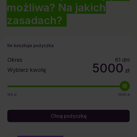
możliwa? Na jakich
zasadach?
Ile kosztuje pożyczka
Okres
61
dni
5000
Wybierz kwotę
zł
100
zł
5000
zł
Chcę pożyczkę