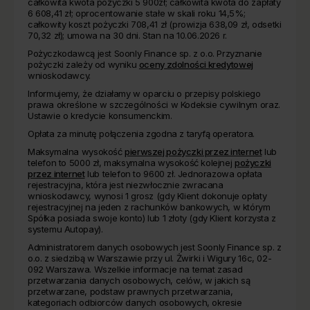
całkowita kwota pożyczki 5 900zł; całkowita kwota do zapłaty
6 608,41 zł; oprocentowanie stałe w skali roku 14,5%;
całkowity koszt pożyczki 708,41 zł (prowizja 638,09 zł, odsetki
70,32 zł); umowa na 30 dni. Stan na 10.06.2026 r.
Pożyczkodawcą jest Soonly Finance sp. z o.o. Przyznanie
pożyczki zależy od wyniku
oceny zdolności kredytowej
wnioskodawcy.
Informujemy, że działamy w oparciu o przepisy polskiego
prawa określone w szczególności w Kodeksie cywilnym oraz.
Ustawie o kredycie konsumenckim.
Opłata za minutę połączenia zgodna z taryfą operatora.
Maksymalna wysokość
pierwszej pożyczki przez internet
lub
telefon to 5000 zł, maksymalna wysokość kolejnej
pożyczki
przez internet
lub telefon to 9600 zł. Jednorazowa opłata
rejestracyjna, która jest niezwłocznie zwracana
wnioskodawcy, wynosi 1 grosz (gdy Klient dokonuje opłaty
rejestracyjnej na jeden z rachunków bankowych, w którym
Spółka posiada swoje konto) lub 1 złoty (gdy Klient korzysta z
systemu Autopay).
Administratorem danych osobowych jest Soonly Finance sp. z
o.o. z siedzibą w Warszawie przy ul. Żwirki i Wigury 16c, 02-
092 Warszawa. Wszelkie informacje na temat zasad
przetwarzania danych osobowych, celów, w jakich są
przetwarzane, podstaw prawnych przetwarzania,
kategoriach odbiorców danych osobowych, okresie