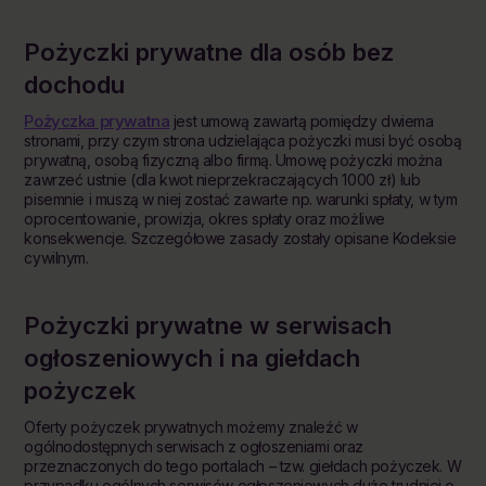
Pożyczki prywatne dla
osób
bez
dochodu
Pożyczka prywatna
jest umową zawartą pomiędzy dwiema
stronami, przy czym strona udzielająca pożyczki musi być osobą
prywatną, osobą fizyczną albo firmą. Umowę pożyczki można
zawrzeć ustnie (dla kwot nieprzekraczających 1000 zł) lub
pisemnie i muszą w niej zostać zawarte np. warunki spłaty, w tym
oprocentowanie, prowizja, okres spłaty oraz możliwe
konsekwencje. Szczegółowe zasady zostały opisane Kodeksie
cywilnym.
Pożyczki
prywatne
w serwisach
ogłoszeniowych i na giełdach
pożyczek
Oferty pożyczek prywatnych możemy znaleźć w
ogólnodostępnych serwisach z ogłoszeniami oraz
przeznaczonych do tego portalach – tzw. giełdach pożyczek. W
przypadku ogólnych serwisów ogłoszeniowych dużo trudniej o