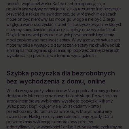
ocenić swoje możliwości. Każda osoba niepracująca, a
posiadająca wpływy orientuje się z jaką regularnością otrzymuje
przychód, a także ma świadomość, że w różnych miesiącach
może on być nierówny lub może go w ogóle nie być. Z tego
względu warto skorzystać z ofert firm pożyczkowych, w których
możemy samodzielnie ustalać czas spłaty oraz wysokość rat.
Dzięki temu nawet przy nierównych przychodach będziemy
mogli zaplanować możliwość spłaty. W wyjątkowych sytuacjach
możemy także wystąpić o zawieszenie spłaty rat chwilówek lub
zmianę harmonogramu spłacania, np. poprzez zmniejszenie ich
wysokości lub przesunięcie terminu wymagalności.
Szybka pożyczka dla bezrobotnych
bez wychodzenia z domu, online
W celu wzięcia pożyczki online w Vivigo potrzebujemy jedynie
dostępu do Internetu oraz dowodu osobistego. Po wejściu na
stronę internetową wybieramy wysokość pożyczki, klikamy
„Weź pożyczkę”, logujemy się lub zakładamy konto i
przechodzimy do formularza wniosku, w którym wpisujemy
swoje dane. Następnie czytamy i akceptujemy zgody. Dane
potwierdzamy wykonując jednorazowy przelew
indentyfikacyjny w wysokości 1 gr lub 1 zł. Następnie czekamy na