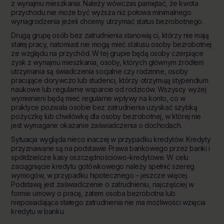
z wynajmu mieszkania. Należy wówczas pamiętać, że kwota
przychodu nie może być wyższa niż połowa minimalnego
wynagrodzenia jeżeli chcemy utrzymać status bezrobotnego.
Drugą grupę osób bez zatrudnienia stanowią ci, którzy nie mają
stałej pracy, natomiast nie mogą mieć statusu osoby bezrobotnej
ze względu na przychód. W tej grupie będą osoby czerpiące
zysk z wynajmu mieszkania, osoby, których głównym źródłem
utrzymania są świadczenia socjalne czy rodzinne, osoby
pracujące dorywczo lub studenci, którzy otrzymują stypendium
naukowe lub regularne wsparcie od rodziców. Wszyscy wyżej
wymienieni będą mieć regularne wpływy na konto, co w
praktyce pozwala osobie bez zatrudnienia uzyskać szybką
pożyczkę lub chwilówkę dla osoby bezrobotnej, w której nie
jest wymagane okazanie zaświadczenia o dochodach.
Sytuacja wygląda nieco inaczej w przypadku kredytów. Kredyty
przyznawane są na podstawie Prawa bankowego przez banki i
spółdzielcze kasy oszczędnościowo-kredytowe. W celu
zaciągnięcie kredytu gotówkowego należy spełnić szereg
wymogów, w przypadku hipotecznego – jeszcze więcej.
Podstawą jest zaświadczenie o zatrudnieniu, najczęściej w
formie umowy o pracę, zatem osoba bezrobotna lub
nieposiadająca stałego zatrudnienia nie ma możliwości wzięcia
kredytu w banku.