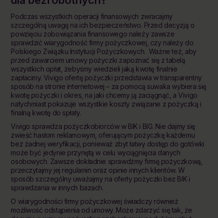
dla bezrobotnych?
Podczas wszystkich operacji finansowych zwracajmy
szczególną uwagę na ich bezpieczeństwo. Przed decyzją o
powzięciu zobowiązania finansowego należy zawsze
sprawdzić wiarygodność firmy pożyczkowej, czy należy do
Polskiego Związku Instytucji Pożyczkowych. Ważne też, aby
przed zawarciem umowy pożyczki zapoznać się z tabelą
wszystkich opłat, żebyśmy wiedzieli jaką kwotę finalnie
zapłacimy. Vivigo ofertę pożyczki przedstawia w transparentny
sposób na stronie internetowej – za pomocą suwaka wybiera się
kwotę pożyczki i okres, na jaki chcemy ją zaciągnąć, a Vivigo
natychmiast pokazuje wszystkie koszty związane z pożyczką i
finalną kwotę do spłaty.
Vivigo sprawdza pożyczkobiorców w BIK i BIG. Nie dajmy się
zwieść hasłom reklamowym, oferującym pożyczkę każdemu
bez żadnej weryfikacji, ponieważ zbyt łatwy dostęp do gotówki
może być jedynie przynętą w celu wyciągnięcia danych
osobowych. Zawsze dokładnie sprawdźmy firmę pożyczkową,
przeczytajmy jej regulamin oraz opinie innych klientów. W
sposób szczególny uważajmy na oferty pożyczki bez BIK i
sprawdzania w innych bazach.
O wiarygodności firmy pożyczkowej świadczy również
możliwość odstąpienia od umowy. Może zdarzyć się tak, że