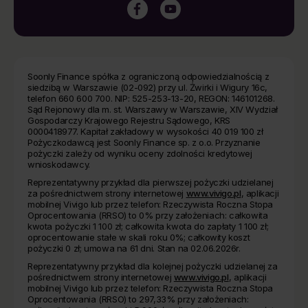
Soonly Finance spółka z ograniczoną odpowiedzialnością z
siedzibą w Warszawie (02-092) przy ul. Żwirki i Wigury 16c,
telefon 660 600 700. NIP: 525-253-13-20, REGON: 146101268.
Sąd Rejonowy dla m. st. Warszawy w Warszawie, XIV Wydział
Gospodarczy Krajowego Rejestru Sądowego, KRS
0000418977. Kapitał zakładowy w wysokości 40 019 100 zł
Pożyczkodawcą jest Soonly Finance sp. z o.o. Przyznanie
pożyczki zależy od wyniku oceny zdolności kredytowej
wnioskodawcy.
Reprezentatywny przykład dla pierwszej pożyczki udzielanej
za pośrednictwem strony internetowej
www.vivigo.pl
, aplikacji
mobilnej Vivigo lub przez telefon: Rzeczywista Roczna Stopa
Oprocentowania (RRSO) to 0% przy założeniach: całkowita
kwota pożyczki 1 100 zł; całkowita kwota do zapłaty 1 100 zł;
oprocentowanie stałe w skali roku 0%; całkowity koszt
pożyczki 0 zł; umowa na 61 dni. Stan na 02.06.2026r.
Reprezentatywny przykład dla kolejnej pożyczki udzielanej za
pośrednictwem strony internetowej
www.vivigo.pl
, aplikacji
mobilnej Vivigo lub przez telefon: Rzeczywista Roczna Stopa
Oprocentowania (RRSO) to 297,33% przy założeniach: