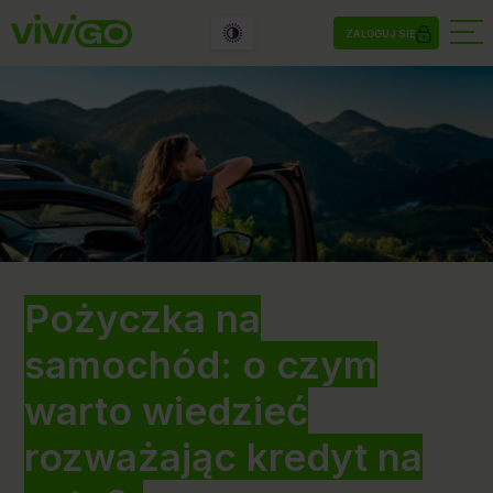
ZALOGUJ SIĘ
Pożyczka na
samochód: o czym
warto wiedzieć
rozważając kredyt na