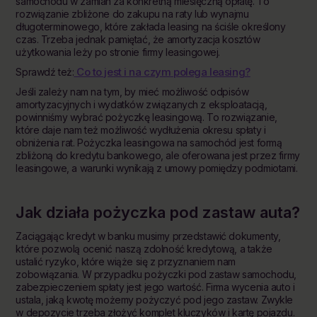
samochodu w zamian za konkretną miesięczną opłatę. To
rozwiązanie zbliżone do zakupu na raty lub wynajmu
długoterminowego, które zakłada leasing na ściśle określony
czas. Trzeba jednak pamiętać, że amortyzacja kosztów
użytkowania leży po stronie firmy leasingowej.
Co to jest i na czym polega leasing?
Sprawdź też:
Jeśli zależy nam na tym, by mieć możliwość odpisów
amortyzacyjnych i wydatków związanych z eksploatacją,
powinniśmy wybrać pożyczkę leasingową. To rozwiązanie,
które daje nam też możliwość wydłużenia okresu spłaty i
obniżenia rat. Pożyczka leasingowa na samochód jest formą
zbliżoną do kredytu bankowego, ale oferowana jest przez firmy
leasingowe, a warunki wynikają z umowy pomiędzy podmiotami.
Jak działa
pożyczka
pod zastaw auta?
Zaciągając kredyt w banku musimy przedstawić dokumenty,
które pozwolą ocenić naszą zdolność kredytową, a także
ustalić ryzyko, które wiąże się z przyznaniem nam
zobowiązania. W przypadku pożyczki pod zastaw samochodu,
zabezpieczeniem spłaty jest jego wartość. Firma wycenia auto i
ustala, jaką kwotę możemy pożyczyć pod jego zastaw. Zwykle
w depozycie trzeba złożyć komplet kluczyków i kartę pojazdu.