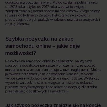
ugruntowaną pozycją na rynku. Vivigo działa na polskim rynku
od 2012 roku, a tylko do 2017 roku w serwisie vivigo.pl
zarejestrowało się ponad półtora miliona klientów. Vivigo należy
również do Polskiego Związku Instytucji Pożyczkowych i
przestrzega dobrych praktyk w zakresie udzielania pożyczek i
obsługi klientów.
Szybka pożyczka na
zakup
samochodu online – jakie daje
możliwości?
Pożyczka na samochód online to najprostszy i najszybszy
sposób na dodatkowe pieniądze. Pomoże nam zrealizować
marzenie o nowym aucie lub uratuje w razie nagłej awarii. Można
ją również przeznaczyć na odświeżenie karoserii, tapicerki,
wyposażenie w dodatkowe głośniki samochodowe. Wystarczy
wypełnić wniosek na stronie vivigo.pl, a następnie dokonać
przelewu weryfikacyjnego i poczekać na decyzję. Nie trzeba
przedstawiać dodatkowych zaświadczeń.
Jak szybko
pożyczka
znajdzie się na koncie