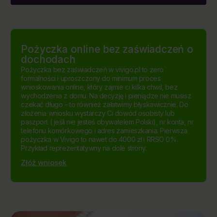
Pożyczka online bez zaświadczeń o
dochodach
Pożyczka bez zaświadczeń w vivigo.pl to zero
formalności i uproszczony do minimum proces
wnioskowania online, który zajmie ci kilka chwil, bez
wychodzenia z domu. Na decyzję i pieniądze nie musisz
czekać długo – to również załatwimy błyskawicznie. Do
złożenia wniosku wystarczy Ci dowód osobisty lub
paszport ( jeśli nie jesteś obywatelem Polski), nr konta, nr
telefonu komórkowego i adres zamieszkania. Pierwsza
pożyczka w Vivigo to nawet do 4000 zł i RRSO 0%.
Przykład reprezentatywny na dole strony.
Złóż wniosek