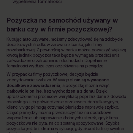
wypełnienia formalności
Pożyczka na
samochód
używany w
banku czy w firmie pożyczkowej?
Kupując auto używane, możemy zdecydować się na zdobycie
dodatkowych środków zarówno z banku, jak i firmy
pozabankowej. Z pewnością w banku można pożyczyć większą
kwotę jednak pożyczka taka będzie wymagała przedłożenia
zaświadczeń o zatrudnieniu i dochodach. Dopełnienie
formalności wydłuża czas oczekiwania na pieniądze.
W przypadku firmy pożyczkowej decyzja będzie
zdecydowanie szybsza. W vivigo.pl
nie są wymagane
dodatkowe zaświadczenia
, a pożyczkę można wziąć
całkowicie online
,
bez wychodzenia z domu
. Dzięki
uproszczonemu procesowi weryfikacji poprzez dane z dowodu
osobistego i ich potwierdzenie przelewem identyfikacyjnym,
klienci vivigo.pl mogą otrzymać pieniądze naprawdę szybko.
Część pieniędzy można przeznaczyć też na dodatkowe
wyposażenie lub naprawienie drobnych usterek, gdyż firma
pożyczkowa nie pyta, na co zostaną spożytkowane. Szybka
pożyczka jest też idealna w sytuacji, gdy akurat trafi się świetna