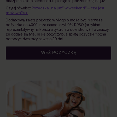
okazja na zakup samochodu i pieniądze potrzebne są na już.
Pożyczka „na już” w weekend” – czy jest
Czytaj również:
możliwa?>>
Dodatkową zaletą pożyczki w vivigo.pl może być pierwsza
pożyczka do 4000 zł za darmo, czyli 0% RRSO (przykład
reprezentatywny na końcu artykułu, na dole strony). To znaczy,
że oddaje się tyle, ile się pożyczyło, a spłatę pożyczki można
odroczyć dwa razy nawet o 30 dni.
WEŹ POŻYCZKĘ