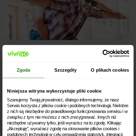
Kto może otrzymać pożyczkę
na samochód? Jakie warunki
trzeba spełnić
Zgoda
Szczegóły
O plikach cookies
Pożyczka na samochód to rozwiązanie, z którego może
skorzystać praktycznie każdy. Ważne jednak, aby była to osoba
pełnoletnia, posiadająca aktualny dowód osobisty i rachunek
bankowy. Decyzję pozytywną otrzymają osoby, które nie
Niniejsza witryna wykorzystuje pliki cookie
zalegają ze spłatami innych kredytów i nie są wpisane do
Szanujemy Twoją prywatność, dlatego informujemy, że nasz
rejestrów dłużników. Aby wnioskować o pożyczkę w vivigo.pl
Serwis korzysta z plików cookie i podobnych technologii. Niektóre
można posiadać inne zobowiązania, jednak Vivigo sprawdza,
z nich są niezbędne do prawidłowego funkcjonowania serwisu i w
czy nie zalegamy z ich spłatą.
związku z tym nie możesz z nich zrezygnować. Innych niż
W Vivigo nie ma konieczności przedstawiania dodatkowych
niezbędne używamy tylko, jeśli wyrazisz na to zgodę. Klikając
zaświadczeń (np. o zarobkach), dzięki temu o pożyczkę mogą
„Akceptuję”, wyrażasz zgodę na stosowanie plików cookies i
wnioskować osoby, które nie mają umowy o pracę i regularnych
podobnych technologii w celu prowadzenia statystyk, integracji