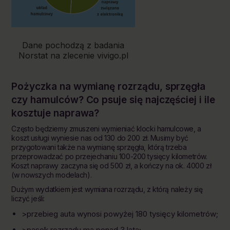
Dane pochodzą z badania
Norstat na zlecenie vivigo.pl
Pożyczka na wymianę
rozrządu
, sprzęgła
czy hamulców? Co psuje się najczęściej i ile
kosztuje naprawa?
Często będziemy zmuszeni wymieniać klocki hamulcowe, a
koszt usługi wyniesie nas od 130 do 200 zł. Musimy być
przygotowani także na wymianę sprzęgła, którą trzeba
przeprowadzać po przejechaniu 100-200 tysięcy kilometrów.
Koszt naprawy zaczyna się od 500 zł, a kończy na ok. 4000 zł
(w nowszych modelach).
Dużym wydatkiem jest wymiana rozrządu, z którą należy się
liczyć jeśli:
>przebieg auta wynosi powyżej 180 tysięcy kilometrów;
>pasek rozrządu ma ponad 3 lata;