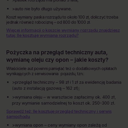
>auto nie było długo używane.
Koszt wymiany paska rozrządu to około 100 zł, doliczyć trzeba
jednak również robociznę – od 800 do 1000 zł.
Więcej informacji o koszcie wymiany rozrządu znajdziesz
tutaj: Ile kosztuje wymiana rozrządu?
Pożyczka na przegląd techniczny
auta,
wymianę oleju czy opon – jakie koszty?
Właściciele aut powinni pamiętać też o dodatkowych opłatach
wynikających z serwisowania pojazdu, tzn.:
>przegląd techniczny – 98 zł i 1 zł za ewidencję badania
(auto z instalacją gazową – 162 zł);
>wymiana oleju – w warsztacie zapłacimy ok. 400 zł,
przy wymianie samodzielnej to koszt ok. 250-300 zł.
Sprawdź też: Ile kosztuje przegląd techniczny i serwis
samochodu
>wymiana opon – ceny wymiany opon zależą od