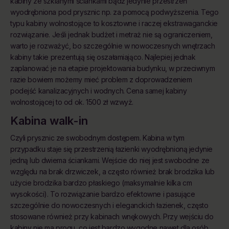
kabiny ze szklanymi ściankami bądź jedynie przestrzeń
wyodrębniona pod prysznic np. za pomocą podwyższenia. Tego
typu kabiny wolnostojące to kosztowne i raczej ekstrawaganckie
rozwiązanie. Jeśli jednak budżet i metraż nie są ograniczeniem,
warto je rozważyć, bo szczególnie w nowoczesnych wnętrzach
kabiny takie prezentują się oszałamiająco. Najlepiej jednak
zaplanować je na etapie projektowania budynku, w przeciwnym
razie bowiem możemy mieć problem z doprowadzeniem
podejść kanalizacyjnych i wodnych. Cena samej kabiny
wolnostojącej to od ok. 1500 zł wzwyż.
Kabina walk-in
Czyli prysznic ze swobodnym dostępem. Kabina w tym
przypadku staje się przestrzenią łazienki wyodrębnioną jedynie
jedną lub dwiema ściankami. Wejście do niej jest swobodne ze
względu na brak drzwiczek, a często również brak brodzika lub
użycie brodzika bardzo płaskiego (maksymalnie kilka cm
wysokości). To rozwiązanie bardzo efektowne i pasujące
szczególnie do nowoczesnych i eleganckich łazienek, często
stosowane również przy kabinach wnękowych. Przy wejściu do
kabiny nie ma progu, co jest bardzo wygodne nawet dla osób