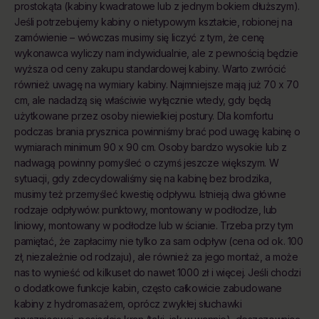
prostokąta (kabiny kwadratowe lub z jednym bokiem dłuższym).
Jeśli potrzebujemy kabiny o nietypowym kształcie, robionej na
zamówienie – wówczas musimy się liczyć z tym, że cenę
wykonawca wyliczy nam indywidualnie, ale z pewnością będzie
wyższa od ceny zakupu standardowej kabiny. Warto zwrócić
również uwagę na wymiary kabiny. Najmniejsze mają już 70 x 70
cm, ale nadadzą się właściwie wyłącznie wtedy, gdy będą
użytkowane przez osoby niewielkiej postury. Dla komfortu
podczas brania prysznica powinniśmy brać pod uwagę kabinę o
wymiarach minimum 90 x 90 cm. Osoby bardzo wysokie lub z
nadwagą powinny pomyśleć o czymś jeszcze większym. W
sytuacji, gdy zdecydowaliśmy się na kabinę bez brodzika,
musimy też przemyśleć kwestię odpływu. Istnieją dwa główne
rodzaje odpływów: punktowy, montowany w podłodze, lub
liniowy, montowany w podłodze lub w ścianie. Trzeba przy tym
pamiętać, że zapłacimy nie tylko za sam odpływ (cena od ok. 100
zł, niezależnie od rodzaju), ale również za jego montaż, a może
nas to wynieść od kilkuset do nawet 1000 zł i więcej. Jeśli chodzi
o dodatkowe funkcje kabin, często całkowicie zabudowane
kabiny z hydromasażem, oprócz zwykłej słuchawki