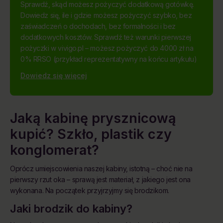
Sprawdź, skąd możesz pożyczyć dodatkową gotówkę.
Dowiedz się, ile i gdzie możesz pożyczyć szybko, bez
zaświadczeń o dochodach, bez formalności i bez
dodatkowych kosztów. Sprawdź też warunki pierwszej
pożyczki w vivigo.pl – możesz pożyczyć do 4000 zł na
0% RRSO (przykład reprezentatywny na końcu artykułu)
Dowiedz się więcej
Jaką kabinę prysznicową
kupić? Szkło, plastik czy
konglomerat?
Oprócz umiejscowienia naszej kabiny, istotną – choć nie na
pierwszy rzut oka – sprawą jest materiał, z jakiego jest ona
wykonana. Na początek przyjrzyjmy się brodzikom.
Jaki brodzik do kabiny?