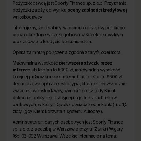
Pożyczkodawcą jest Soonly Finance sp. z o.o. Przyznanie
pożyczki zależy od wyniku
oceny zdolności kredytowej
wnioskodawcy.
Informujemy, że działamy w oparciu o przepisy polskiego
prawa określone w szczególności w Kodeksie cywilnym
oraz Ustawie o kredycie konsumenckim.
Opłata za minutę połączenia zgodna z taryfą operatora.
Maksymalna wysokość
pierwszej pożyczki przez
internet
lub telefon to 5000 zł, maksymalna wysokość
kolejnej
pożyczki przez internet
lub telefon to 9600 zł.
Jednorazowa opłata rejestracyjna, która jest niezwłocznie
zwracana wnioskodawcy, wynosi 1 grosz (gdy Klient
dokonuje opłaty rejestracyjnej na jeden z rachunków
bankowych, w którym Spółka posiada swoje konto) lub 1,5
złoty (gdy Klient korzysta z systemu Autopay).
Administratorem danych osobowych jest Soonly Finance
sp. z o.o. z siedzibą w Warszawie przy ul. Żwirki i Wigury
16c, 02-092 Warszawa. Wszelkie informacje na temat