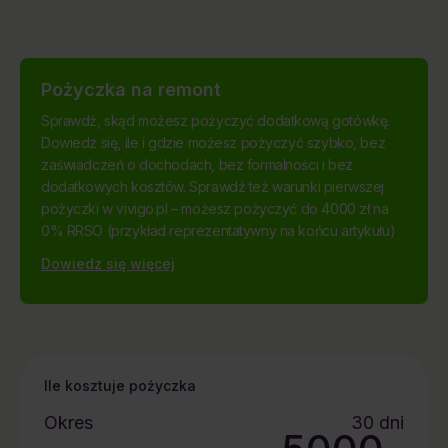
Pożyczka na remont
Sprawdź, skąd możesz pożyczyć dodatkową gotówkę.
Dowiedz się, ile i gdzie możesz pożyczyć szybko, bez
zaświadczeń o dochodach, bez formalności i bez
dodatkowych kosztów. Sprawdź też warunki pierwszej
pożyczki w vivigo.pl – możesz pożyczyć do 4000 zł na
0% RRSO (przykład reprezentatywny na końcu artykułu)
Dowiedz się więcej
Ile kosztuje pożyczka
Okres
30
dni