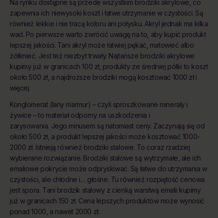
Na rynku dostępne są przede wszystkim brodziki akrylowe, co
zapewnia ich niewysoki koszt i łatwe utrzymanie w czystości. Są
również lekkie i nie tracą koloru ani połysku. Akryl jednak ma kilka
wad. Po pierwsze warto zwrócić uwagę na to, aby kupić produkt
lepszej jakości. Tani akryl może łatwiej pękać, matowieć albo
żółknieć. Jest też niezbyt trwały. Najtańsze brodziki akrylowe
kupimy już w granicach 100 zł, produkty ze średniej półki to koszt
około 500 zł, a najdroższe brodziki mogą kosztować 1000 zł i
więcej.
Konglomerat (lany marmur) – czyli sproszkowane minerały i
żywice – to materiał odporny na uszkodzenia i
zarysowania. Jego minusem są natomiast ceny. Zaczynają się od
około 500 zł, a produkt lepszej jakości może kosztować 1000-
2000 zł. Istnieją również brodziki stalowe. To coraz rzadziej
wybierane rozwiązanie. Brodziki stalowe są wytrzymałe, ale ich
emaliowe pokrycie może odpryskiwać. Są łatwe do utrzymania w
czystości, ale chłodne i… głośne. Tu również rozpiętość cenowa
jest spora. Tani brodzik stalowy z cienką warstwą emalii kupimy
już w granicach 150 zł. Cena lepszych produktów może wynosić
ponad 1000, a nawet 2000 zł.