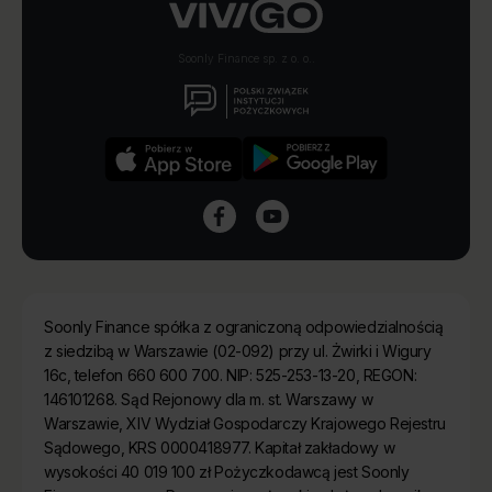
Soonly Finance sp. z o. o..
Soonly Finance spółka z ograniczoną odpowiedzialnością
z siedzibą w Warszawie (02-092) przy ul. Żwirki i Wigury
16c, telefon 660 600 700. NIP: 525-253-13-20, REGON:
146101268. Sąd Rejonowy dla m. st. Warszawy w
Warszawie, XIV Wydział Gospodarczy Krajowego Rejestru
Sądowego, KRS 0000418977. Kapitał zakładowy w
wysokości 40 019 100 zł Pożyczkodawcą jest Soonly