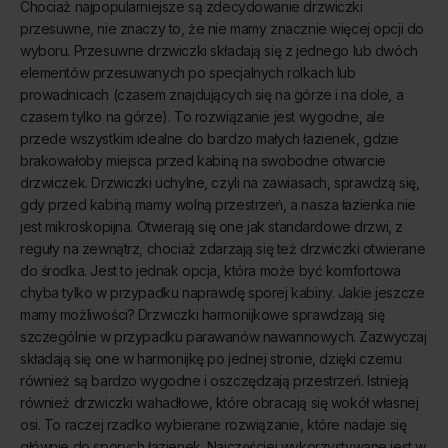
Chociaż najpopularniejsze są zdecydowanie drzwiczki
przesuwne, nie znaczy to, że nie mamy znacznie więcej opcji do
wyboru. Przesuwne drzwiczki składają się z jednego lub dwóch
elementów przesuwanych po specjalnych rolkach lub
prowadnicach (czasem znajdujących się na górze i na dole, a
czasem tylko na górze). To rozwiązanie jest wygodne, ale
przede wszystkim idealne do bardzo małych łazienek, gdzie
brakowałoby miejsca przed kabiną na swobodne otwarcie
drzwiczek. Drzwiczki uchylne, czyli na zawiasach, sprawdzą się,
gdy przed kabiną mamy wolną przestrzeń, a nasza łazienka nie
jest mikroskopijna. Otwierają się one jak standardowe drzwi, z
reguły na zewnątrz, chociaż zdarzają się też drzwiczki otwierane
do środka. Jest to jednak opcja, która może być komfortowa
chyba tylko w przypadku naprawdę sporej kabiny. Jakie jeszcze
mamy możliwości? Drzwiczki harmonijkowe sprawdzają się
szczególnie w przypadku parawanów nawannowych. Zazwyczaj
składają się one w harmonijkę po jednej stronie, dzięki czemu
również są bardzo wygodne i oszczędzają przestrzeń. Istnieją
również drzwiczki wahadłowe, które obracają się wokół własnej
osi. To raczej rzadko wybierane rozwiązanie, które nadaje się
głównie do sporych łazienek. Najczęściej wykorzystywane jest w