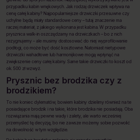
przypadku kabin wnękowych. Jak rodzaj drzwiczek wpływa na
cenę całej kabiny? Najpopularniejsze drzwiczki przesuwne czy
uchylne będą miały standardowe ceny – tutaj znaczenie ma
raczej materiał, z jakiego wykonana jest kabina. W przypadku
prysznica walk-in oszczędzamy na drzwiczkach – bo z nich
rezygnujemy – ale musimy dostosować do niej wyprofilowanie
podłogi, co może być dość kosztowne. Natomiast nietypowe
drzwiczki wahadłowe lub harmonijkowe mogą wpłynąć na
zwiększenie ceny całej kabiny. Same takie drzwiczki to koszt od
ok. 500 zł wzwyż.
Prysznic bez brodzika czy z
brodzikiem?
To nie koniec dylematów, bowiem kabiny dzielimy również na te
posiadające brodzik i na takie, które brodzika nie posiadają. Oba
rozwiązania mają pewne wady i zalety, ale warto wcześniej
przemyśleć tę decyzję, bo nie zawsze możemy sobie pozwolić
na dowolność w tym względzie.