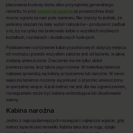
planowania budowy domu albo przynajmniej generalnego
remontu, to przy
remoncie łazienki
jej powierzchnia dość
mocno ogranicza nam pole manewru. Nie znaczy to jednak, że
jesteśmy skazani na mały wybór natrysków – producenci zadbali
o to, by na rynku nie brakowało kabin o wszelkich możliwych
kształtach, rozmiarach i dodatkowych funkcjach.
Podstawowe rozróżnienie kabin prysznicowych dotyczy miejsca
ich montażu i przede wszystkim zależne jest od łazienki, w jakiej
zostaną umieszczone. Znaczenie ma nie tylko układ
pomieszczenia, lecz także jego rozmiar. W maleńkiej łazience
najlepiej sprawdzą się kabiny przyścienne lub narożne. W nieco
większej łazience możemy się pokusić o prysznic umieszczony
w specjalnej wnęce. A jeśli metraż nie jest dla nas ograniczeniem,
rozwiązaniem może być kabina wolnostojąca lub obudowanie
wanny.
Kabina narożna
Jedno z najpopularniejszych rozwiązań i najlepsze wyjście, gdy
metraż łazienki jest niewielki. Kabina taka stoi w rogu, dzięki