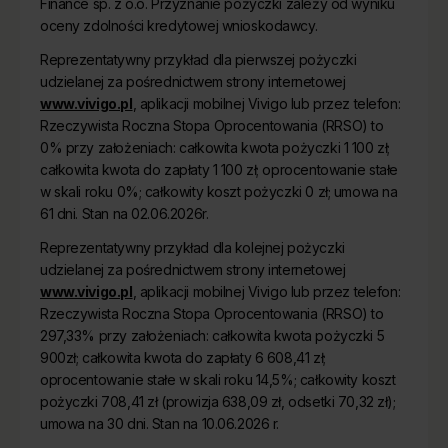
Finance sp. z o.o. Przyznanie pożyczki zależy od wyniku
oceny zdolności kredytowej wnioskodawcy.
Reprezentatywny przykład dla pierwszej pożyczki
udzielanej za pośrednictwem strony internetowej
www.vivigo.pl
, aplikacji mobilnej Vivigo lub przez telefon:
Rzeczywista Roczna Stopa Oprocentowania (RRSO) to
0% przy założeniach: całkowita kwota pożyczki 1 100 zł;
całkowita kwota do zapłaty 1 100 zł; oprocentowanie stałe
w skali roku 0%; całkowity koszt pożyczki 0 zł; umowa na
61 dni. Stan na 02.06.2026r.
Reprezentatywny przykład dla kolejnej pożyczki
udzielanej za pośrednictwem strony internetowej
www.vivigo.pl
, aplikacji mobilnej Vivigo lub przez telefon:
Rzeczywista Roczna Stopa Oprocentowania (RRSO) to
297,33% przy założeniach: całkowita kwota pożyczki 5
900zł; całkowita kwota do zapłaty 6 608,41 zł;
oprocentowanie stałe w skali roku 14,5%; całkowity koszt
pożyczki 708,41 zł (prowizja 638,09 zł, odsetki 70,32 zł);
umowa na 30 dni. Stan na 10.06.2026 r.