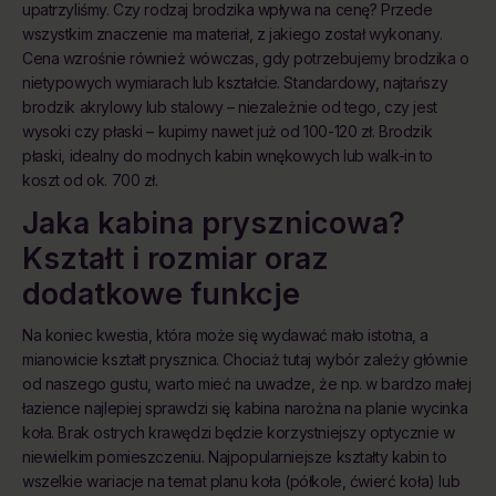
upatrzyliśmy. Czy rodzaj brodzika wpływa na cenę? Przede
prawach, znajdziesz w
Polityce Prywatności
.
wszystkim znaczenie ma materiał, z jakiego został wykonany.
Cena wzrośnie również wówczas, gdy potrzebujemy brodzika o
nietypowych wymiarach lub kształcie. Standardowy, najtańszy
brodzik akrylowy lub stalowy – niezależnie od tego, czy jest
wysoki czy płaski – kupimy nawet już od 100-120 zł. Brodzik
płaski, idealny do modnych kabin wnękowych lub walk-in to
koszt od ok. 700 zł.
Jaka kabina prysznicowa?
Kształt i rozmiar oraz
dodatkowe funkcje
Na koniec kwestia, która może się wydawać mało istotna, a
mianowicie kształt prysznica. Chociaż tutaj wybór zależy głównie
od naszego gustu, warto mieć na uwadze, że np. w bardzo małej
łazience najlepiej sprawdzi się kabina narożna na planie wycinka
koła. Brak ostrych krawędzi będzie korzystniejszy optycznie w
niewielkim pomieszczeniu. Najpopularniejsze kształty kabin to
wszelkie wariacje na temat planu koła (półkole, ćwierć koła) lub