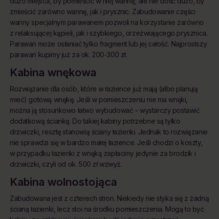
dużo miejsca, by pomieścić w niej wannę, ale nie dość dużo, by
zmieścić zarówno wannę, jak i prysznic. Zabudowanie części
wanny specjalnym parawanem pozwoli na korzystanie zarówno
z relaksującej kąpieli, jak i szybkiego, orzeźwiającego prysznica.
Parawan może osłaniać tylko fragment lub jej całość. Najprostszy
parawan kupimy już za ok. 200-300 zł.
Kabina wnękowa
Rozwiązanie dla osób, które w łazience już mają (albo planują
mieć) gotową wnękę. Jeśli w pomieszczeniu nie ma wnęki,
można ją stosunkowo łatwo wybudować – wystarczy postawić
dodatkową ściankę. Do takiej kabiny potrzebne są tylko
drzwiczki, resztę stanowią ściany łazienki. Jednak to rozwiązanie
nie sprawdzi się w bardzo małej łazience. Jeśli chodzi o koszty,
w przypadku łazienki z wnęką zapłacimy jedynie za brodzik i
drzwiczki, czyli od ok. 500 zł wzwyż.
Kabina wolnostojąca
Zabudowana jest z czterech stron. Niekiedy nie styka się z żadną
ścianą łazienki, lecz stoi na środku pomieszczenia. Mogą to być