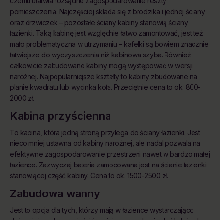
czemu ułatwia rozsądne zagospodarowanie reszty
pomieszczenia. Najczęściej składa się z brodzika i jednej ściany
oraz drzwiczek – pozostałe ściany kabiny stanowią ściany
łazienki. Taką kabinę jest względnie łatwo zamontować, jest też
mało problematyczna w utrzymaniu – kafelki są bowiem znacznie
łatwiejsze do wyczyszczenia niż kabinowa szyba. Również
całkowicie zabudowane kabiny mogą występować w wersji
narożnej. Najpopularniejsze kształty to kabiny zbudowane na
planie kwadratu lub wycinka koła. Przeciętnie cena to ok. 800-
2000 zł.
Kabina przyścienna
To kabina, która jedną stroną przylega do ściany łazienki. Jest
nieco mniej ustawna od kabiny narożnej, ale nadal pozwala na
efektywne zagospodarowanie przestrzeni nawet w bardzo małej
łazience. Zazwyczaj bateria zamocowana jest na ścianie łazienki
stanowiącej część kabiny. Cena to ok. 1500-2500 zł.
Zabudowa wanny
Jest to opcja dla tych, którzy mają w łazience wystarczająco