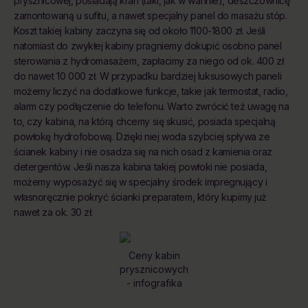
prysznicowej, posiadają kran (taki, jak w wannie), deszczownicę
zamontowaną u sufitu, a nawet specjalny panel do masażu stóp.
Koszt takiej kabiny zaczyna się od około 1100-1800 zł. Jeśli
natomiast do zwykłej kabiny pragniemy dokupić osobno panel
sterowania z hydromasażem, zapłacimy za niego od ok. 400 zł
do nawet 10 000 zł. W przypadku bardziej luksusowych paneli
możemy liczyć na dodatkowe funkcje, takie jak termostat, radio,
alarm czy podłączenie do telefonu. Warto zwrócić też uwagę na
to, czy kabina, na którą chcemy się skusić, posiada specjalną
powłokę hydrofobową. Dzięki niej woda szybciej spływa ze
ścianek kabiny i nie osadza się na nich osad z kamienia oraz
detergentów. Jeśli nasza kabina takiej powłoki nie posiada,
możemy wyposażyć się w specjalny środek impregnujący i
własnoręcznie pokryć ścianki preparatem, który kupimy już
nawet za ok. 30 zł.
Ceny kabin
prysznicowych
- infografika