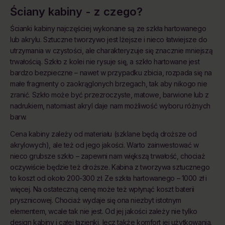
Ściany kabiny - z czego?
Ścianki kabiny najczęściej wykonane są ze szkła hartowanego
lub akrylu. Sztuczne tworzywo jest lżejsze i nieco łatwiejsze do
utrzymania w czystości, ale charakteryzuje się znacznie mniejszą
trwałością. Szkło z kolei nie rysuje się, a szkło hartowane jest
bardzo bezpieczne – nawet w przypadku zbicia, rozpada się na
małe fragmenty o zaokrąglonych brzegach, tak aby nikogo nie
zranić. Szkło może być przezroczyste, matowe, barwione lub z
nadrukiem, natomiast akryl daje nam możliwość wyboru różnych
barw.
Cena kabiny zależy od materiału (szklane będą droższe od
akrylowych), ale też od jego jakości. Warto zainwestować w
nieco grubsze szkło – zapewni nam większą trwałość, chociaż
oczywiście będzie też droższe. Kabina z tworzywa sztucznego
to koszt od około 200-300 zł. Ze szkła hartowanego – 1000 zł i
więcej. Na ostateczną cenę może też wpłynąć koszt baterii
prysznicowej. Chociaż wydaje się ona niezbyt istotnym
elementem, wcale tak nie jest. Od jej jakości zależy nie tylko
design kabiny i całej łazienki, lecz także komfort jej użytkowania.