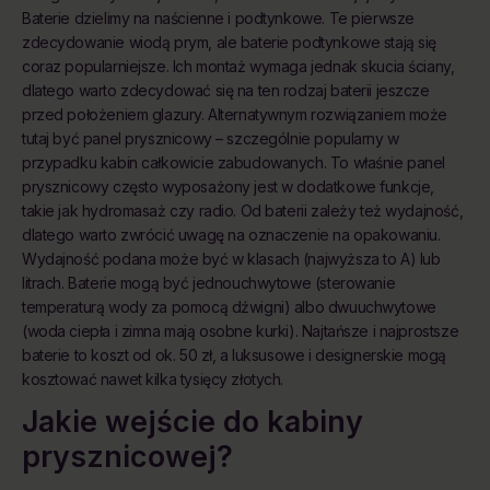
Baterie dzielimy na naścienne i podtynkowe. Te pierwsze
zdecydowanie wiodą prym, ale baterie podtynkowe stają się
coraz popularniejsze. Ich montaż wymaga jednak skucia ściany,
dlatego warto zdecydować się na ten rodzaj baterii jeszcze
przed położeniem glazury. Alternatywnym rozwiązaniem może
tutaj być panel prysznicowy – szczególnie popularny w
przypadku kabin całkowicie zabudowanych. To właśnie panel
prysznicowy często wyposażony jest w dodatkowe funkcje,
takie jak hydromasaż czy radio. Od baterii zależy też wydajność,
dlatego warto zwrócić uwagę na oznaczenie na opakowaniu.
Wydajność podana może być w klasach (najwyższa to A) lub
litrach. Baterie mogą być jednouchwytowe (sterowanie
temperaturą wody za pomocą dźwigni) albo dwuuchwytowe
(woda ciepła i zimna mają osobne kurki). Najtańsze i najprostsze
baterie to koszt od ok. 50 zł, a luksusowe i designerskie mogą
kosztować nawet kilka tysięcy złotych.
Jakie wejście do kabiny
prysznicowej?