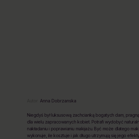
Autor
Anna Dobrzanska
Niegdyś był luksusową zachcianką bogatych dam, pragną
dla wielu zapracowanych kobiet. Potrafi wydobyć natura
nakładaniu i poprawianiu makijażu. Być może dlatego mak
wykonuje, ile kosztuje i jak długo utrzymują się jego efekt