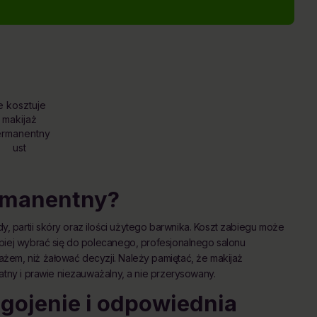
le kosztuje
makijaż
rmanentny
ust
ermanentny?
 partii skóry oraz ilości użytego barwnika. Koszt zabiegu może
piej wybrać się do polecanego, profesjonalnego salonu
żem, niż żałować decyzji. Należy pamiętać, że makijaż
atny i prawie niezauważalny, a nie przerysowany.
gojenie i odpowiednia