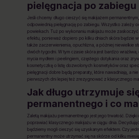
pielęgnacja po zabiegu
Jeśli chcemy długo cieszyć się makijażem permanentnym,
odpowiednią pielęgnację po zabiegu. Wszystko zależy od
powiekach. Tuż po wykonaniu makijażu może zaskoczyć n
efektu, ponieważ dopiero po kilku dniach skóra będzie wy
także zaczerwienienia, opuchlizna, a później niewielkie s
dwóch tygodni. W tym czasie skóra jest bardzo wrażliwa, 
mycia mydłem i peelingiem, częstego dotykania oraz zrywan
kosmetyczkę o listę dozwolonych kosmetyków oraz specja
pielęgnacji dobre będą preparaty, które nawadniają, a nie 
pierwszych dni lepiej też zrezygnować z klasycznego mak
Jak długo utrzymuje się
permanentnego i co ma 
Zaletą makijażu permanentnego jest jego trwałość. Dzięki
poprawiać klasycznego makijażu w ciągu dnia. Decydując s
będziemy mogli cieszyć się uzyskanym efektem. Czy jedna
permanentny może utrzymać się na skórze od kilku miesię