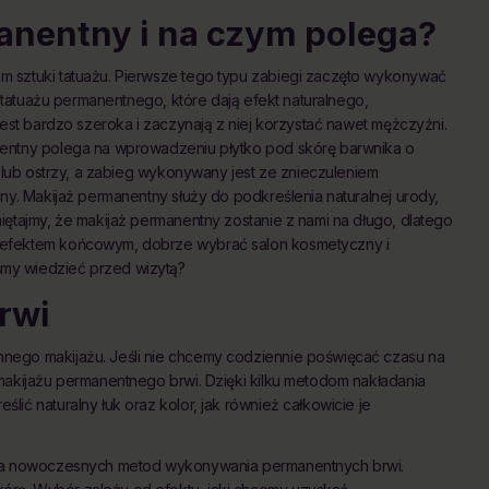
manentny i na czym polega?
m sztuki tatuażu. Pierwsze tego typu zabiegi zaczęto wykonywać
y tatuażu permanentnego, które dają efekt naturalnego,
jest bardzo szeroka i zaczynają z niej korzystać nawet mężczyźni.
nentny polega na wprowadzeniu płytko pod skórę barwnika o
ł lub ostrzy, a zabieg wykonywany jest ze znieczuleniem
ny. Makijaż permanentny służy do podkreślenia naturalnej urody,
iętajmy, że makijaż permanentny zostanie z nami na długo, dlatego
 efektem końcowym, dobrze wybrać salon kosmetyczny i
my wiedzieć przed wizytą?
rwi
nego makijażu. Jeśli nie chcemy codziennie poświęcać czasu na
makijażu permanentnego brwi. Dzięki kilku metodom nakładania
ić naturalny łuk oraz kolor, jak również całkowicie je
ilka nowoczesnych metod wykonywania permanentnych brwi.