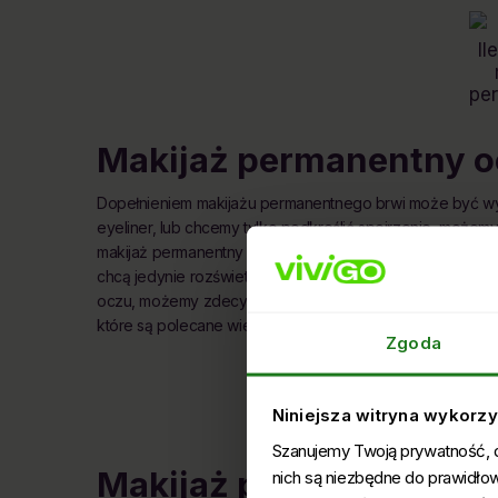
Il
pe
Makijaż permanentny o
Dopełnieniem makijażu permanentnego brwi może być wykon
eyeliner, lub chcemy tylko podkreślić spojrzenie, moż
makijaż permanentny powieki górnej, który jedynie akcentu
chcą jedynie rozświetlić spojrzenie i bardziej wyekspon
oczu, możemy zdecydować się na subtelny makijaż perma
które są polecane wielbicielkom mocniejszego podkreśla
Zgoda
Niniejsza witryna wykorzys
pe
oc
Szanujemy Twoją prywatność, dl
Makijaż permanentny u
nich są niezbędne do prawidło