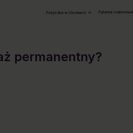
Pytania i odpowied
Pożyczka w 3 krokach
ijaż permanentny?