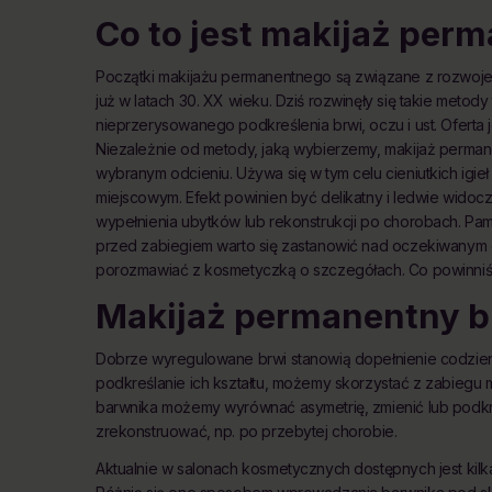
Co to jest makijaż per
Początki makijażu permanentnego są związane z rozwoje
już w latach 30. XX wieku. Dziś rozwinęły się takie metod
nieprzerysowanego podkreślenia brwi, oczu i ust. Oferta 
Niezależnie od metody, jaką wybierzemy, makijaż perma
wybranym odcieniu. Używa się w tym celu cieniutkich igie
miejscowym. Efekt powinien być delikatny i ledwie widocz
wypełnienia ubytków lub rekonstrukcji po chorobach. Pam
przed zabiegiem warto się zastanowić nad oczekiwanym
porozmawiać z kosmetyczką o szczegółach. Co powinniś
Makijaż permanentny b
Dobrze wyregulowane brwi stanowią dopełnienie codzien
podkreślanie ich kształtu, możemy skorzystać z zabiegu 
barwnika możemy wyrównać asymetrię, zmienić lub podkreśl
zrekonstruować, np. po przebytej chorobie.
Aktualnie w salonach kosmetycznych dostępnych jest k