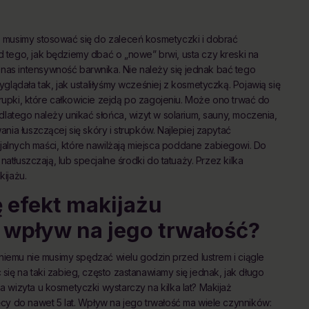
 musimy stosować się do zaleceń kosmetyczki i dobrać
 tego, jak będziemy dbać o „nowe” brwi, usta czy kreski na
as intensywność barwnika. Nie należy się jednak bać tego
glądała tak, jak ustaliłyśmy wcześniej z kosmetyczką. Pojawią się
trupki, które całkowicie zejdą po zagojeniu. Może ono trwać do
dlatego należy unikać słońca, wizyt w solarium, sauny, moczenia,
ia łuszczącej się skóry i strupków. Najlepiej zapytać
lnych maści, które nawilżają miejsca poddane zabiegowi. Do
natłuszczają, lub specjalne środki do tatuaży. Przez kilka
ijażu.
 efekt makijażu
wpływ na jego trwałość?
 niemu nie musimy spędzać wielu godzin przed lustrem i ciągle
ię na taki zabieg, często zastanawiamy się jednak, jak długo
 wizyta u kosmetyczki wystarczy na kilka lat? Makijaż
cy do nawet 5 lat. Wpływ na jego trwałość ma wiele czynników: