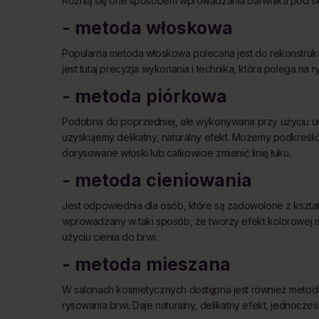
Różnią się one sposobem wprowadzania barwnika pod skó
- metoda włoskowa
Popularna metoda włoskowa polecana jest do rekonstrukcj
jest tutaj precyzja wykonania i technika, która polega na 
- metoda piórkowa
Podobna do poprzedniej, ale wykonywana przy użyciu ur
uzyskujemy delikatny, naturalny efekt. Możemy podkreślić 
dorysowane włoski lub całkowicie zmienić linię łuku.
- metoda cieniowania
Jest odpowiednia dla osób, które są zadowolone z kształtu
wprowadzany w taki sposób, że tworzy efekt kolorowej m
użyciu cienia do brwi.
- metoda mieszana
W salonach kosmetycznych dostępna jest również metoda
rysowania brwi. Daje naturalny, delikatny efekt, jednocześn