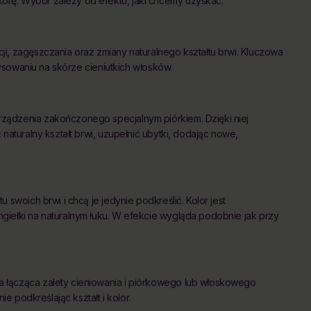
rę. Wybór zależy od efektu, jaki chcemy uzyskać.
i, zagęszczania oraz zmiany naturalnego kształtu brwi. Kluczowa
rysowaniu na skórze cieniutkich włosków.
ządzenia zakończonego specjalnym piórkiem. Dzięki niej
naturalny kształt brwi, uzupełnić ubytki, dodając nowe,
 swoich brwi i chcą je jedynie podkreślić. Kolor jest
giełki na naturalnym łuku. W efekcie wygląda podobnie jak przy
 łącząca zalety cieniowania i piórkowego lub włoskowego
ie podkreślając kształt i kolor.