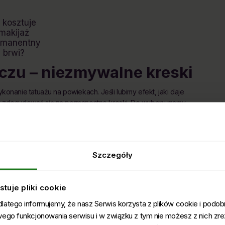
e kosztuje
makijaż
rmanentny
brwi?
czu – niezmywalne kreski
anie tatuażu na powiekach. Jeśli lubimy efekt, jaki daje
emy zdecydować się na permanentne kreski. Do wyboru mamy
je linię rzęs i jest prawie niewidoczny. Spodoba się paniom, które
ować oprawę oczu. Jeśli naszym celem jest optyczne powiększenie
nentny kreski dolnej. Do wyboru mamy także kreski dekoracyjne,
nia oczu.
Szczegóły
Makijaż
tuje pliki cookie
rmanentny
zu - ceny
atego informujemy, że nasz Serwis korzysta z plików cookie i podobn
st
wego funkcjonowania serwisu i w związku z tym nie możesz z nich zr