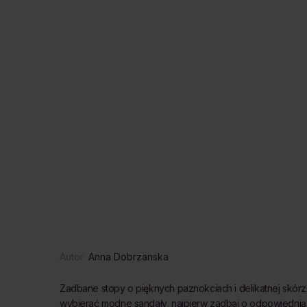
Autor
Anna Dobrzanska
Zadbane stopy o pięknych paznokciach i delikatnej skórz
wybierać modne sandały, najpierw zadbaj o odpowiednią p