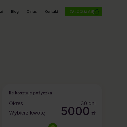
zi
Blog
O nas
Kontakt
ZALOGUJ SIĘ
Ile kosztuje pożyczka
Okres
30
dni
5000
Wybierz kwotę
zł