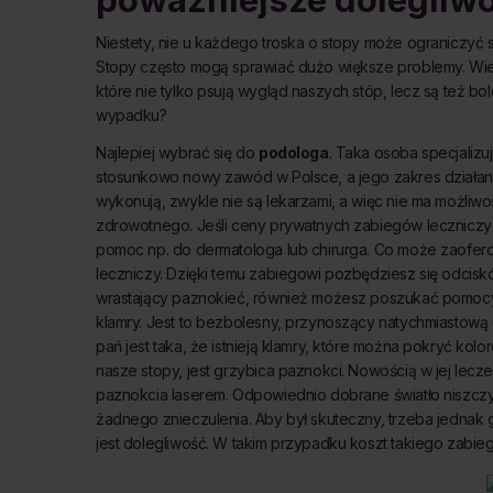
Niestety, nie u każdego troska o stopy może ograniczyć 
Stopy często mogą sprawiać dużo większe problemy. Wiel
które nie tylko psują wygląd naszych stóp, lecz są też b
wypadku?
Najlepiej wybrać się do
podologa
. Taka osoba specjalizuj
stosunkowo nowy zawód w Polsce, a jego zakres działani
wykonują, zwykle nie są lekarzami, a więc nie ma możliw
zdrowotnego. Jeśli ceny prywatnych zabiegów leczniczych
pomoc np. do dermatologa lub chirurga. Co może zaofer
leczniczy. Dzięki temu zabiegowi pozbędziesz się odcisków
wrastający paznokieć, również możesz poszukać pomocy
klamry. Jest to bezbolesny, przynoszący natychmiastową
pań jest taka, że istnieją klamry, które można pokryć k
nasze stopy, jest grzybica paznokci. Nowością w jej lecze
paznokcia laserem. Odpowiednio dobrane światło niszczy
żadnego znieczulenia. Aby był skuteczny, trzeba jednak
jest dolegliwość. W takim przypadku koszt takiego zabiegu