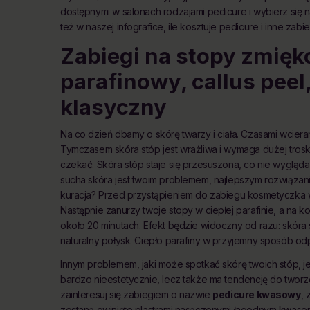
dostępnymi w salonach rodzajami pedicure i wybierz się 
też w naszej infografice, ile kosztuje pedicure i inne zabie
Zabiegi na stopy zmięk
parafinowy, callus peel
klasyczny
Na co dzień dbamy o skórę twarzy i ciała. Czasami wciera
Tymczasem skóra stóp jest wrażliwa i wymaga dużej troski.
czekać. Skóra stóp staje się przesuszona, co nie wygląda n
sucha skóra jest twoim problemem, najlepszym rozwiąza
kuracja? Przed przystąpieniem do zabiegu kosmetyczka 
Następnie zanurzy twoje stopy w ciepłej parafinie, a na k
około 20 minutach. Efekt będzie widoczny od razu: skóra s
naturalny połysk. Ciepło parafiny w przyjemny sposób odp
Innym problemem, jaki może spotkać skórę twoich stóp, j
bardzo nieestetycznie, lecz także ma tendencję do tworze
zainteresuj się zabiegiem o nazwie
pedicure kwasowy
, 
zostaną owinięte plastrami nasączonymi łagodnym kwase