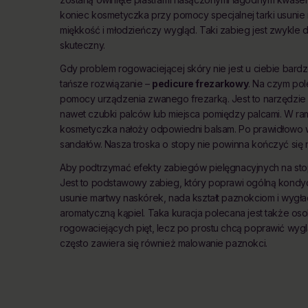
koniec kosmetyczka przy pomocy specjalnej tarki usunie 
miękkość i młodzieńczy wygląd. Taki zabieg jest zwykle 
skuteczny.
Gdy problem rogowaciejącej skóry nie jest u ciebie ba
tańsze rozwiązanie –
pedicure frezarkowy
. Na czym po
pomocy urządzenia zwanego frezarką. Jest to narzędzie 
nawet czubki palców lub miejsca pomiędzy palcami. W ra
kosmetyczka nałoży odpowiedni balsam. Po prawidłowo 
sandałów. Nasza troska o stopy nie powinna kończyć się 
Aby podtrzymać efekty zabiegów pielęgnacyjnych na sto
Jest to podstawowy zabieg, który poprawi ogólną kondyc
usunie martwy naskórek, nada kształt paznokciom i wygła
aromatyczną kąpiel. Taka kuracja polecana jest także os
rogowaciejących pięt, lecz po prostu chcą poprawić wygl
często zawiera się również malowanie paznokci.