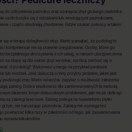
się do odżywienia paznokci oraz usunięcia zbyt grubego naskórka.
e osób boryka się z odciskami lub wrastającymi paznokciami,
olesne i często utrudniają chodzenie. Gdzie szukać pomocy w takim
e się w terapii dolegliwości stóp. Warto pamiętać, że podolog to
a i kompetencje nie są prawnie uregulowane. Osoby, które go
ości bezpłatnego skorzystania z ich usług, w ramach ubezpieczenia
 na stopy są dla ciebie zbyt wysokie, spróbuj zwrócić się o
ować ci podolog? Wykonasz u niego na przykład pedicure
 lub modzeli. Jeśli dokucza ci inny przykry problem, jakim jest
 podologicznej. Warto wówczas zapytać o możliwość założenia
 ulgę zabieg. Dobra wiadomość dla zainteresowanych ta metodą
olorowym lakierem. Innym dokuczliwym problemem, jaki może dotknąć
niu są zabiegi laserowe. Zabieg polega na naświetlaniu płytki
 grzyb, nie naruszając paznokcia. Zabieg nie wymaga też
 go powtarzać kilka razy w zależności od tego, jak zaawansowana
 wzrasta kilkukrotnie.