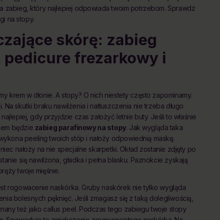
na zabieg, który najlepiej odpowiada twoim potrzebom. Sprawdź
gi na stopy.
czające skórę: zabieg
, pedicure frezarkowy i
my krem w dłonie. A stopy? O nich niestety często zapominamy.
 Na skutki braku nawilżenia i natłuszczenia nie trzeba długo
ajlepiej, gdy przyjdzie czas założyć letnie buty. Jeśli to właśnie
niem będzie
zabieg parafinowy na stopy
. Jak wygląda taka
wykona peeling twoich stóp i nałoży odpowiednią maskę.
oniec nałoży na nie specjalne skarpetki. Okład zostanie zdjęty po
tanie się nawilżona, gładka i pełna blasku. Paznokcie zyskają
ręży twoje mięśnie.
est rogowacenie naskórka. Gruby naskórek nie tylko wygląda
nia bolesnych pęknięć. Jeśli zmagasz się z taką dolegliwością,
znany też jako callus peel. Podczas tego zabiegu twoje stopy
m. Spowoduje to zmiękczenie zrogowaciałego naskórka. Na