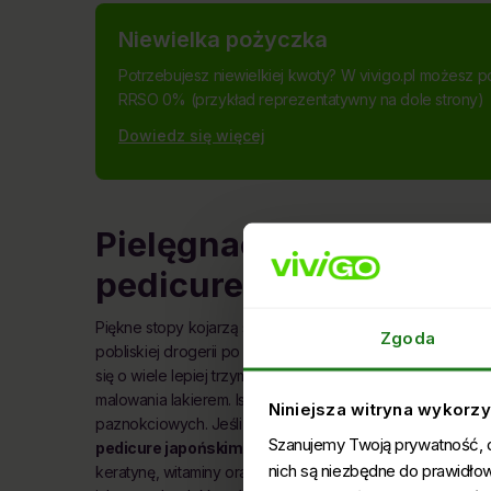
Niewielka pożyczka
Potrzebujesz niewielkiej kwoty? W vivigo.pl możesz p
RRSO 0% (przykład reprezentatywny na dole strony)
Dowiedz się więcej
Pielęgnacja paznokci u 
pedicure hybrydowy, z
Piękne stopy kojarzą się nierozerwalnie z efektownie p
Zgoda
pobliskiej drogerii po dobry lakier, warto najpierw zadba
się o wiele lepiej trzymał. Poza tym ładne paznokcie s
malowania lakierem. Istnieje wiele rodzajów pedicure, dz
Niniejsza witryna wykorzys
paznokciowych. Jeśli chcesz poprawić stan twoich paznokc
Szanujemy Twoją prywatność, dl
pedicure japońskim
. Zabieg polega na wcieraniu w płyt
nich są niezbędne do prawidło
keratynę, witaminy oraz krzemionkę. Paznokcie zyskują na