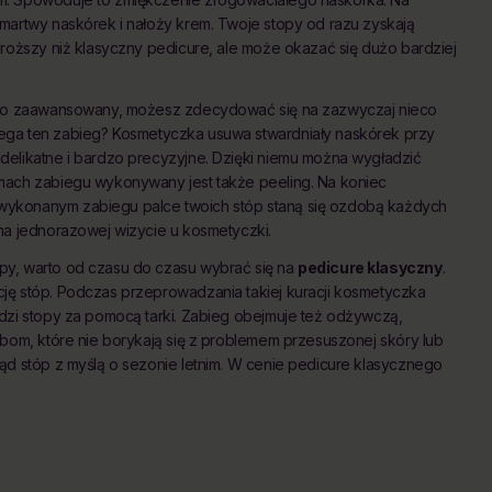
martwy naskórek i nałoży krem. Twoje stopy od razu zyskają
droższy niż klasyczny pedicure, ale może okazać się dużo bardziej
rdzo zaawansowany, możesz zdecydować się na zazwyczaj nieco
lega ten zabieg? Kosmetyczka usuwa stwardniały naskórek przy
delikatne i bardzo precyzyjne. Dzięki niemu można wygładzić
mach zabiegu wykonywany jest także peeling. Na koniec
wykonanym zabiegu palce twoich stóp staną się ozdobą każdych
na jednorazowej wizycie u kosmetyczki.
py, warto od czasu do czasu wybrać się na
pedicure klasyczny
.
ję stóp. Podczas przeprowadzania takiej kuracji kosmetyczka
dzi stopy za pomocą tarki. Zabieg obejmuje też odżywczą,
obom, które nie borykają się z problemem przesuszonej skóry lub
ąd stóp z myślą o sezonie letnim. W cenie pedicure klasycznego