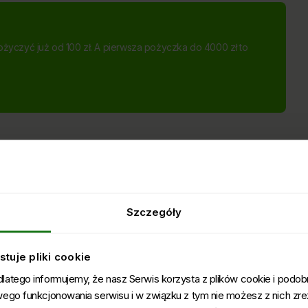
ożyczyć już od 100 zł. A pierwsza pożyczka do 4000 zł to
stóp: pedicure japoński,
abieg regenerujący
omalowanymi paznokciami. Zanim jednak wybierzemy się do
Szczegóły
ć o kondycję paznokci. Na zadbanej, zdrowej płytce lakier będzie
ą ozdobą samą w sobie i często nie wymagają w ogóle dodatkowego
ięki którym osiągniesz zdrowy i estetyczny wygląd płytek
tuje pliki cookie
i u stóp, szczególnie jeśli są one delikatne i kruche, pomyśl o
atego informujemy, że nasz Serwis korzysta z plików cookie i podobn
kę paznokcia specjalnej pasty, zawierającej między innymi
wego funkcjonowania serwisu i w związku z tym nie możesz z nich zr
turalny blask, gładkość oraz połysk. Podkreślony zostaje także