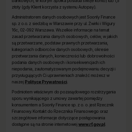
bankowych, w którym Spółka posiada swoje konto) lub 1,5
złoty (gdy Klient korzysta z systemu Autopay).
Administratorem danych osobowych jest Soonly Finance
sp. z o.o. z siedzibą w Warszawie przy ul. Żwirki i Wigury
16c, 02-092 Warszawa. Wszelkie informacje na temat
zasad przetwarzania danych osobowych, celów, w jakich
są przetwarzane, podstaw prawnych przetwarzania,
kategoriach odbiorców danych osobowych, okresie
przetwarzania danych, konieczności lub dobrowolności
podania danych osobowych i konsekwencjach ich
niepodania, zautomatyzowanym podejmowaniu decyzji i
przysługujących Ci uprawnieniach znaleźć możesz w
naszej
Polityce Prywatności
.
Podmiotem właściwym do pozasądowego rozstrzygania
sporu wynikającego z umowy zawartej pomiędzy
konsumentem a Soonly Finance sp. z o. o. jest Rzecznik
Finansowy. Kontakt do Rzecznika Finansowego oraz
szczegółowe informacje dotyczące postępowania
dostępne są na stronie internetowej
www.rf.gov.pl
.