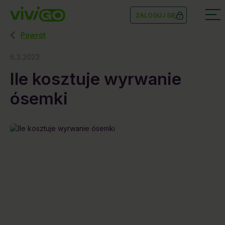
ZALOGUJ SIĘ
Powrót
6.3.2023
Ile kosztuje wyrwanie
ósemki