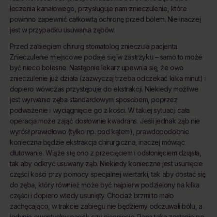
leczenia kanałowego, przysługuje nam znieczulenie, które
powinno zapewnić całkowitą ochronę przed bólem. Nie inaczej
jest w przypadku usuwania zębów.
Przed zabiegiem chirurg stomatolog znieczula pacjenta.
Znieczulenie miejscowe podaje się w zastrzyku – samo to może
być nieco bolesne. Następnie lekarz upewnia się, że owo
znieczulenie już działa (zazwyczaj trzeba odczekać kilka minut) i
dopiero wówczas przystępuje do ekstrakcji. Niekiedy możliwe
jest wyrwanie zęba standardowym sposobem, poprzez
podważenie i wyciągnięcie go z kości. W takiej sytuacji cała
operacja może zająć dosłownie kwadrans. Jeśli jednak ząb nie
wyrósł prawidłowo (tylko np. pod kątem), prawdopodobnie
konieczna będzie ekstrakcja chirurgiczna, inaczej mówiąc
dłutowanie. Wiąże się ono z przecięciem i odsłonięciem dziąsła,
tak aby odkryć usuwany ząb. Niekiedy konieczne jest usunięcie
części kości przy pomocy specjalnej wiertarki, tak aby dostać się
do zęba, który również może być najpierw podzielony na kilka
części i dopiero wtedy usunięty. Chociaż brzmi to mało
zachęcająco, w trakcie zabiegu nie będziemy odczuwali bólu, a
jedynie ewentualny nacisk czy ciągnięcie. Rana taka zostanie po