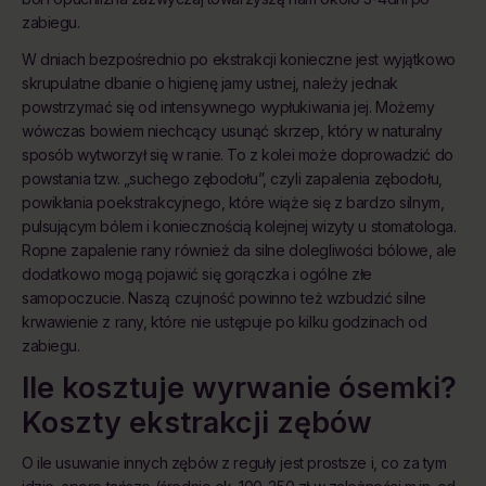
zabiegu.
W dniach bezpośrednio po ekstrakcji konieczne jest wyjątkowo
skrupulatne dbanie o higienę jamy ustnej, należy jednak
powstrzymać się od intensywnego wypłukiwania jej. Możemy
wówczas bowiem niechcący usunąć skrzep, który w naturalny
sposób wytworzył się w ranie. To z kolei może doprowadzić do
powstania tzw. „suchego zębodołu”, czyli zapalenia zębodołu,
powikłania poekstrakcyjnego, które wiąże się z bardzo silnym,
pulsującym bólem i koniecznością kolejnej wizyty u stomatologa.
Ropne zapalenie rany również da silne dolegliwości bólowe, ale
dodatkowo mogą pojawić się gorączka i ogólne złe
samopoczucie. Naszą czujność powinno też wzbudzić silne
krwawienie z rany, które nie ustępuje po kilku godzinach od
zabiegu.
Ile kosztuje wyrwanie ósemki?
Koszty ekstrakcji zębów
O ile usuwanie innych zębów z reguły jest prostsze i, co za tym