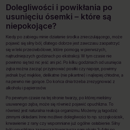
Dolegliwości i powikłania po
usunięciu ósemki – które są
niepokojące?
Kiedy po zabiegu minie działanie środka znieczulającego, może
pojawić się silny ból, dlatego dobrze jest zawczasu zaopatrzyć
się w leki przeciwbólowe, które pomogą w pierwszych,
najtrudniejszych godzinach po ekstrakcji. W tym czasie nie
powinno się też nic jeść ani pić. Po kilku godzinach od usunięcia
zęba można zacząć przyjmować posiłki czy napoje, powinny
jednak być miękkie, delikatne (nie pikantne) i najlepiej chłodne, a
na pewno nie gorące. Do końca dnia trzeba zrezygnować z
alkoholu i papierosów.
Po pewnym czasie na tej stronie twarzy, po której mieliśmy
usuwanego zęba, może się również pojawić opuchlizna. To
również jest naturalna reakcja organizmu. Możemy ją łagodzić
zimnymi okładami. Inne możliwe dolegliwości to np. szczękościsk,
krwawienie z rany czy wspomniane już ogólne osłabienie. Silny
ból i opuchlizna zazwyczaj towarzyszą nam około 3-4dni po