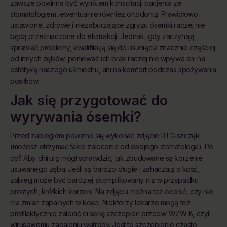
zawsze powinna być wynikiem konsultacji pacjenta ze
stomatologiem, ewentualnie również ortodontą. Prawidłowo
ustawione, zdrowe i niezaburzające zgryzu ósemki raczej nie
będą przeznaczone do ekstrakcji. Jednak, gdy zaczynają
sprawiać problemy, kwalifikują się do usunięcia znacznie częściej
od innych zębów, ponieważ ich brak raczej nie wpływa ani na
estetykę naszego uśmiechu, ani na komfort podczas spożywania
posiłków.
Jak się przygotować do
wyrywania ósemki?
Przed zabiegiem powinno się wykonać zdjęcie RTG szczęki
(możesz otrzymać takie zalecenie od swojego stomatologa). Po
co? Aby chirurg mógł sprawdzić, jak zbudowane są korzenie
usuwanego zęba. Jeśli są bardzo długie i zahaczają o kość,
zabieg może być bardziej skomplikowany niż w przypadku
prostych, krótkich korzeni. Na zdjęciu można też ocenić, czy nie
ma zmian zapalnych w kości. Niektórzy lekarze mogą też
profilaktycznie zalecić ci serię szczepień przeciw WZW B, czyli
wirusowemu zapaleniu wątroby. Jest to szczepienie często