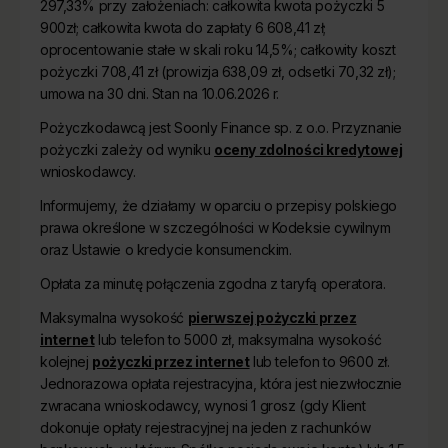
297,33% przy założeniach: całkowita kwota pożyczki 5
900zł; całkowita kwota do zapłaty 6 608,41 zł;
oprocentowanie stałe w skali roku 14,5%; całkowity koszt
pożyczki 708,41 zł (prowizja 638,09 zł, odsetki 70,32 zł);
umowa na 30 dni. Stan na 10.06.2026 r.
Pożyczkodawcą jest Soonly Finance sp. z o.o. Przyznanie
pożyczki zależy od wyniku
oceny zdolności kredytowej
wnioskodawcy.
Informujemy, że działamy w oparciu o przepisy polskiego
prawa określone w szczególności w Kodeksie cywilnym
oraz Ustawie o kredycie konsumenckim.
Opłata za minutę połączenia zgodna z taryfą operatora.
Maksymalna wysokość
pierwszej pożyczki przez
internet
lub telefon to 5000 zł, maksymalna wysokość
kolejnej
pożyczki przez internet
lub telefon to 9600 zł.
Jednorazowa opłata rejestracyjna, która jest niezwłocznie
zwracana wnioskodawcy, wynosi 1 grosz (gdy Klient
dokonuje opłaty rejestracyjnej na jeden z rachunków