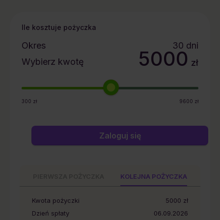
zdecydować, na który rodzaj przetwarzania danych chciałbyś
zezwolić. Więcej informacji o przetwarzaniu danych
osobowych, w tym o przysługujących Ci na mocy RODO
Ile kosztuje pożyczka
prawach, znajdziesz w
Polityce Prywatności
.
Okres
30
dni
5000
Wybierz kwotę
zł
300
zł
9600
zł
Zaloguj się
PIERWSZA POŻYCZKA
KOLEJNA POŻYCZKA
Kwota pożyczki
5000
zł
Dzień spłaty
06.09.2026