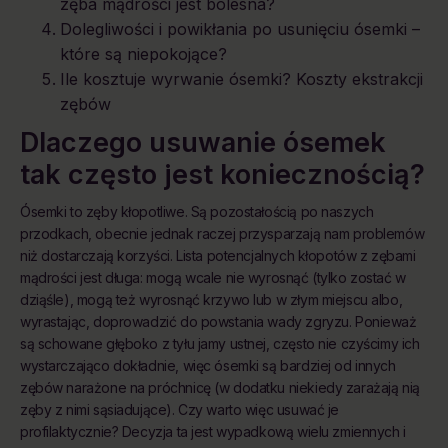
zęba mądrości jest bolesna?
Dolegliwości i powikłania po usunięciu ósemki –
które są niepokojące?
Ile kosztuje wyrwanie ósemki? Koszty ekstrakcji
zębów
Dlaczego usuwanie ósemek
tak często jest koniecznością?
Ósemki to zęby kłopotliwe. Są pozostałością po naszych
przodkach, obecnie jednak raczej przysparzają nam problemów
niż dostarczają korzyści. Lista potencjalnych kłopotów z zębami
mądrości jest długa: mogą wcale nie wyrosnąć (tylko zostać w
dziąśle), mogą też wyrosnąć krzywo lub w złym miejscu albo,
wyrastając, doprowadzić do powstania wady zgryzu. Ponieważ
są schowane głęboko z tyłu jamy ustnej, często nie czyścimy ich
wystarczająco dokładnie, więc ósemki są bardziej od innych
zębów narażone na próchnicę (w dodatku niekiedy zarażają nią
zęby z nimi sąsiadujące). Czy warto więc usuwać je
profilaktycznie? Decyzja ta jest wypadkową wielu zmiennych i