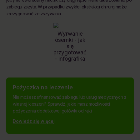
zabiegu zszyta. W przypadku zwykłej ekstrakcji chirurg może
zrezygnować ze zszywania.
Wyrwanie
ósemki - jak
się
przygotować
- infografika
Pożyczka na leczenie
Nie możesz sfinansować zabiegu lub usług medycznych z
własnej kieszeni? Sprawdź, jakie masz możliwości
pożyczenia dodatkowej gotówki od ręki.
Dowiedz się więcej