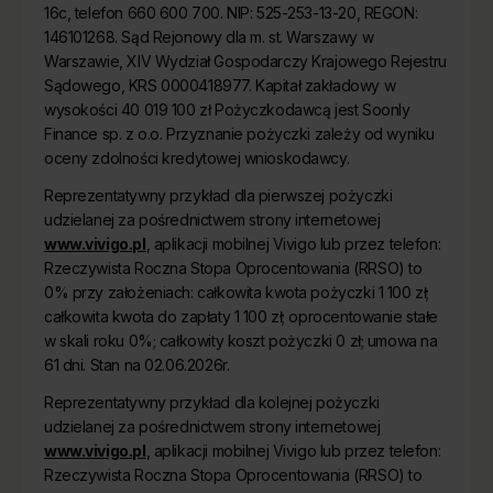
16c, telefon 660 600 700. NIP: 525-253-13-20, REGON:
146101268. Sąd Rejonowy dla m. st. Warszawy w
Warszawie, XIV Wydział Gospodarczy Krajowego Rejestru
Sądowego, KRS 0000418977. Kapitał zakładowy w
wysokości 40 019 100 zł Pożyczkodawcą jest Soonly
Finance sp. z o.o. Przyznanie pożyczki zależy od wyniku
oceny zdolności kredytowej wnioskodawcy.
Reprezentatywny przykład dla pierwszej pożyczki
udzielanej za pośrednictwem strony internetowej
www.vivigo.pl
, aplikacji mobilnej Vivigo lub przez telefon:
Rzeczywista Roczna Stopa Oprocentowania (RRSO) to
0% przy założeniach: całkowita kwota pożyczki 1 100 zł;
całkowita kwota do zapłaty 1 100 zł; oprocentowanie stałe
w skali roku 0%; całkowity koszt pożyczki 0 zł; umowa na
61 dni. Stan na 02.06.2026r.
Reprezentatywny przykład dla kolejnej pożyczki
udzielanej za pośrednictwem strony internetowej
www.vivigo.pl
, aplikacji mobilnej Vivigo lub przez telefon:
Rzeczywista Roczna Stopa Oprocentowania (RRSO) to