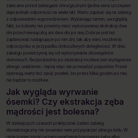
zalecane przed zabiegami chirurgicznymi (jedna seria szczepień
daje jednak odporność na wiele lat). Warto zapisać się na zabieg
z odpowiednim wyprzedzeniem. Wybierając termin, uwzględnij
fakt, że kobiety nie powinny mieć wykonywanej ekstrakcji dwa
dni przed miesiączką ani dwa dni po niej. Dobrze jest też
zaplanować następujące po nim dni, tak aby mieć możliwość
odpoczynku w przypadku dokuczliwych dolegliwości. W dniu
zabiegu powstrzymaj się od wykonywania obowiązków
domowych. Bezpośrednio po ekstrakcji możliwe jest wystąpienie
silnego osłabienia – lepiej więc nie prowadzić pojazdów. Przed
operacją warto też zjeść posiłek, bo przez kilka godzin po niej
nie będzie to możliwe.
Jak wygląda wyrwanie
ósemki? Czy ekstrakcja zęba
mądrości jest bolesna?
W dzisiejszych czasach praktycznie żaden zabieg
stomatologiczny nie powinien nam przysparzać silnego bólu. W
razie konieczności przeprowadzenia borowania zęba albo